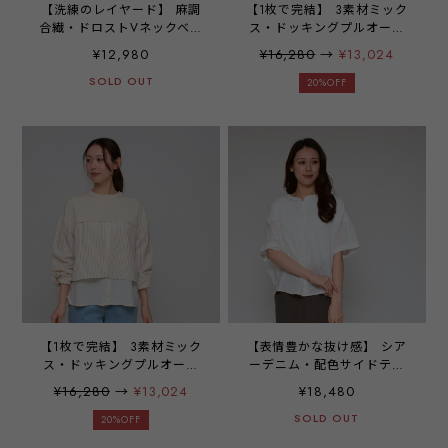
【洗練のレイヤード】 麻調
【1枚で完結】 3素材ミック
合繊・ドロストVネックベス
ス・ドッキングプルオーバ
ト - LEQ-2626 ブラック ‐
ー - LER-2625 オフ ‐
¥12,980
¥16,280
→
¥13,024
SOLD OUT
20%OFF
【1枚で完結】 3素材ミック
【表情豊かな抜け感】 シア
ス・ドッキングプルオーバ
ーデニム・配色サイドテー
ー - LER-2625 ベージュ ‐
プシャツ ‐ LE!-2607 オフ
¥16,280
→
¥13,024
¥18,480
‐
SOLD OUT
20%OFF