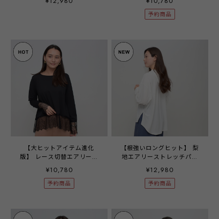
¥12,980
¥10,780
フ ‐
予約商品
【大ヒットアイテム進化
【根強いロングヒット】 梨
版】 レース切替エアリープ
地エアリーストレッチパー
ルオーバー ‐ LEQ-2695 ブ
カー - LEQ-2473C オフ ‐
¥10,780
¥12,980
ラック ‐
予約商品
予約商品