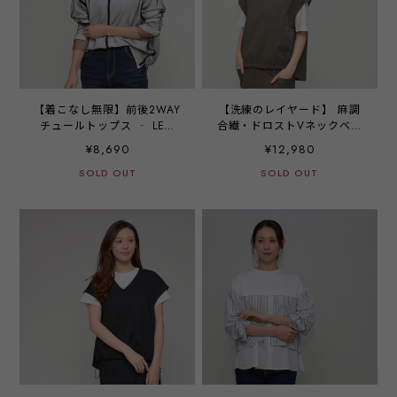
【着こなし無限】前後2WAY
【洗練のレイヤード】 麻調
チュールトップス ‐ LER-
合繊・ドロストVネックベス
25113 ブラック ‐
ト - LEQ-2626 チャコール
¥8,690
¥12,980
‐
SOLD OUT
SOLD OUT