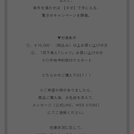
なんと、

条件を満たせば 【タダ】で手に入る、

驚きのキャンペーンを開催。

▼対象条件

①、￥10,000‐（税込み）以上お買い上げの方

②、「月下美人Tシャツ」お買い上げの方

※7/中旬予約受付けスタート

どちらかのご購入でGET！！

※ご希望の柄がありましたら、

商品ご購入後、お名前を添えて、

メッセージ（公式LINE、WEB STORE）

にてご連絡ください。

在庫状況に応じて、
