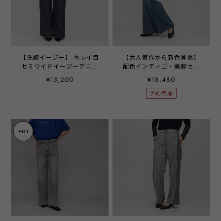
【洗練イージー】 キレイ目
【大人気作から新色登場】
セミワイドイージーデニム
配色インディゴ・美脚セミ
‐ LEVK‐26519 ‐
ワイドデニム ‐ LERK-
¥13,200
¥18,480
26513B ‐
予約商品