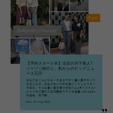
Topic
​【予約スタート🌸】注目の月下美人T
シャツご紹介と、私からのビッグニュ
ース🇬🇧
みなさまこんにちはーたまきです！暑い夏がやって
きましたが、みなさまいかがお過ごしでしょうか？
今日は、そんな暑い夏を乗り切るPraiaオリジナルT
シャツのご紹介と近況報告です♪🌸品番 LER-2684
🌸品名 月下美...
Mon, 03 Aug 2026