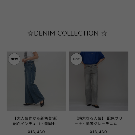
☆DENIM COLLECTION ☆
【大人気作から新色登場】
【絶大なる人気】 配色ブリ
配色インディゴ・美脚セミ
ーチ・美脚グレーデニム ‐
ワイドデニム ‐ LERK-
LERK-26513 ‐
¥18,480
¥18,480
26513B ‐