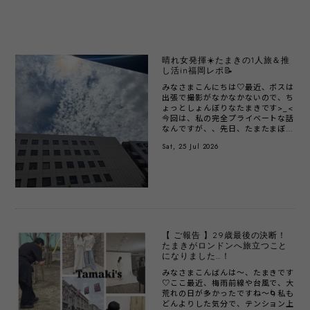
晴れ女発揮☀️たまきの1人旅＆推
し活in福岡レポ📝
みなさまこんにちは♡最近、ボスは
出張で撮影がなかなかないので、ち
ょっとしょんぼりなたまきです>_<
今回は、私の完全プライベートな話
なんですが、、先日、たまたまぼす
が九州出張に行っている間に、私
Sat, 25 Jul 2026
用...
【 ご報告 】29歳最後の決断！
たまきがロンドンへ旅立つこと
になりました…！
みなさまこんばんは〜、たまきです
♡ここ最近、梅雨前線や台風で、大
荒れの日が多かったですね～🌀私も
どんよりした気分で、テンション上