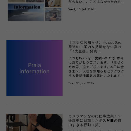
がらない、、ことはなかったのです
が、毎日ずぶ濡れでした｡ﾟ(ﾟ
Wed, 15 Jul 2026
´ω`ﾟ)ﾟ｡今回...
【大切なお知らせ】HappyBag
発送のご案内＆見逃せない夏の
「3大企画」発表！
いつもPraiaをご愛顧いただき 本当
にありがとうございます。「黒づく
めの男」迫でございます。本日は皆
さまへ、大切なお知らせとワクワク
する最新情報をお届けいたします。
ｰｰｰｰｰｰｰｰｰｰｰｰｰｰｰｰｰｰｰｰｰｰｰ🎁
Tue, 30 Jun 2026
HappyBa...
カメラマンなのに仕事放棄！？
撮影中に目撃したボス🐦‍⬛の自
由すぎる行動（笑）