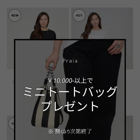
【名作から待望の半袖】 ソ
【大ヒットアイテム進化
フトポンチバックスリットT
版】 レース切替エアリープ
シャツ ‐ LER-2682 ブラッ
ルオーバー ‐ LEQ-2695 オ
¥7,590
¥10,780
ク ‐
フ ‐
SOLD OUT
予約商品