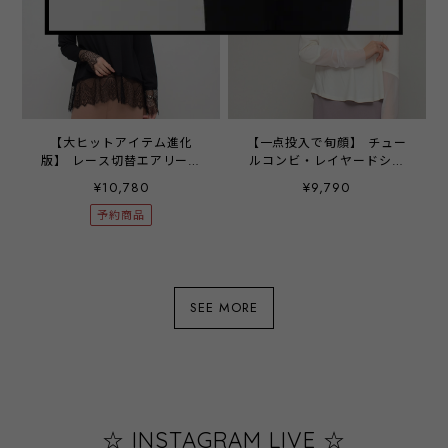
【大ヒットアイテム進化
【一点投入で旬顔】 チュー
版】 レース切替エアリープ
ルコンビ・レイヤードシア
ルオーバー ‐ LEQ-2695 ブ
ートップス ‐ LER-2632 オ
¥10,780
¥9,790
ラック ‐
フ ‐
予約商品
SEE MORE
☆ INSTAGRAM LIVE ☆