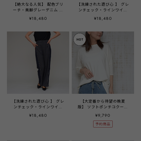
【絶大なる人気】 配色ブリ
【洗練された遊び心 】 グレ
ーチ・美脚グレーデニム ‐
ンチェック・ラインワイド
LERK-26513 ‐
パンツ - LEI-25132 グレー×
¥18,480
¥18,480
グレー ｰ
【洗練された遊び心 】 グレ
【大定番から待望の晩夏
ンチェック・ラインワイド
版】 ソフトポンチコクーン
パンツ - LEI-25132 チャコ
プルオーバー ‐ LER-2692
¥18,480
¥9,790
ール×ネイビーｰ
オフ ‐
予約商品