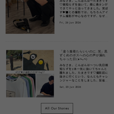
みなさま、こんばんは〜たまきです
♡親知らずを抜いて、顔に青タンが
できてやっと治ってきました。笑ぼ
す🐦‍⬛との撮影では、もちろんアイ
テム撮影が中心なのですが、なぜか
私のフォルダには珍光景がたくさ
Fri, 26 Jun 2026
ん。笑...
「違う服着たらいいのに…笑」黒
ずくめのボスへの心の声が漏れ
ちゃった日(๑˃̵ᴗ˂̵)
みなさま、こんばんは〜つい先日親
知らずを2本一気に抜いてちゃんと
腫れました、たまきです♡撮影前に
抜きに行くという、なんともチャレ
ンジャーなことをしました、反省し
てます-_-b今日は、撮影の一コマ
Sat, 20 Jun 2026
を...！こ...
All Our Stories