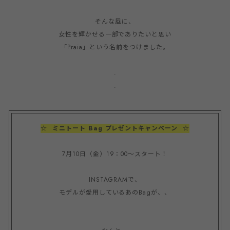
そんな風に、

女性を輝かせる一部でありたいと思い
「Praia」という名前をつけました。

.

.
☆  ミニトート Bag プレゼントキャンペーン  ☆
7月10日（金）19：00～スタート！

INSTAGRAMで、

モデルが愛用しているあのBagが、、
