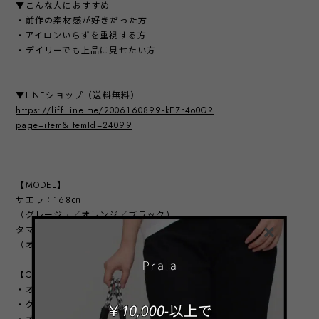
▼こんな人におすすめ
・前作の素材感が好きだった方
・アイロンいらずを重視する方
・デイリーでも上品に見せたい方
▼LINEショップ（送料無料）
https://liff.line.me/2006160899-kEZr4o0G?
page=item&itemId=24099
【MODEL】
サエラ：168㎝
（グレージュ／オレンジ／ブラック）
タマキ：162㎝
（オフ）
【COLOR】
・オフ
・グレージュ