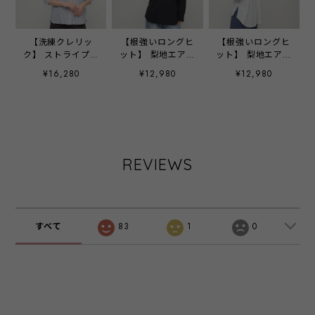
【洗練クレリッ
【根強いロングヒ
【根強いロングヒ
ク】 ストライプ刺
ット】 梨地エアリ
ット】 梨地エアリ
繍立体シャツ ‐
ーストレッチパー
ーストレッチパー
¥16,280
¥12,980
¥12,980
LEI-2654 オフ×ブ
カー - LEQ-2473C
カー - LEQ-2473C
ルー ‐
ブラック ‐
オフ ‐
REVIEWS
すべて
83
1
0