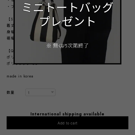
・オレンジ
・ブラック
【SIZE】
着丈：前60㎝ ／ 後72㎝
身幅：61㎝
裾幅：60.5㎝
【QUALITY】
ポリエステル 97%
ポリウレタン 3%
made in korea
数量
International shipping available
Add to cart