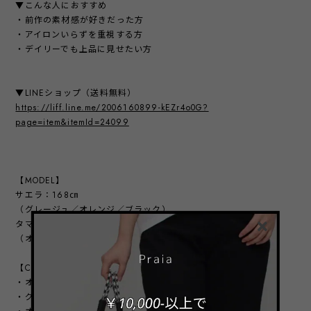
▼こんな人におすすめ
・前作の素材感が好きだった方
・アイロンいらずを重視する方
・デイリーでも上品に見せたい方
▼LINEショップ（送料無料）
https://liff.line.me/2006160899-kEZr4o0G?
page=item&itemId=24099
【MODEL】
サエラ：168㎝
（グレージュ／オレンジ／ブラック）
タマキ：162㎝
（オフ）
【COLOR】
・オフ
・グレージュ