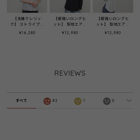
【洗練クレリッ
【根強いロングヒ
【根強いロングヒ
ク】 ストライプ刺
ット】 梨地エアリ
ット】 梨地エアリ
繍立体シャツ ‐
ーストレッチパー
ーストレッチパー
¥16,280
¥12,980
¥12,980
LEI-2654 オフ×ブ
カー - LEQ-2473C
カー - LEQ-2473C
ルー ‐
ブラック ‐
オフ ‐
REVIEWS
すべて
83
1
0