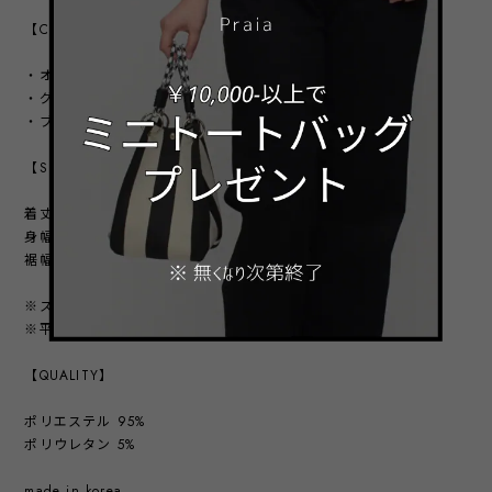
【COLOR VARIATION】
・オフ
・グレー
・ブラック
【SIZE】
着丈：前 61㎝ ／ 後 66㎝
身幅：50㎝
裾幅：92.5㎝
※スタッフ採寸の為、若干誤差がある可能性があります。
※平置きにした状態の寸法になります。
【QUALITY】
ポリエステル 95%
ポリウレタン 5%
made in korea