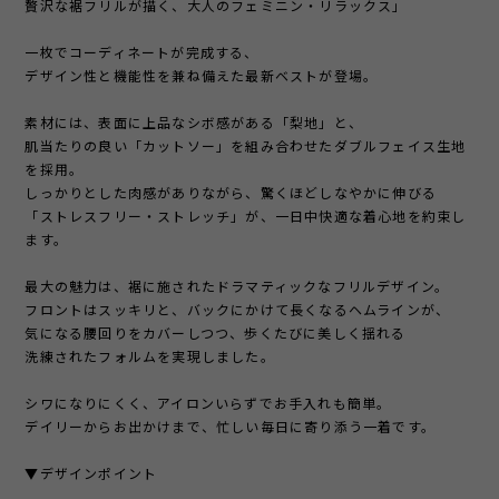
贅沢な裾フリルが描く、大人のフェミニン・リラックス」
一枚でコーディネートが完成する、
デザイン性と機能性を兼ね備えた最新ベストが登場。
素材には、表面に上品なシボ感がある「梨地」と、
肌当たりの良い「カットソー」を組み合わせたダブルフェイス生地
を採用。
しっかりとした肉感がありながら、驚くほどしなやかに伸びる
「ストレスフリー・ストレッチ」が、一日中快適な着心地を約束し
ます。
最大の魅力は、裾に施されたドラマティックなフリルデザイン。
フロントはスッキリと、バックにかけて長くなるヘムラインが、
気になる腰回りをカバーしつつ、歩くたびに美しく揺れる
洗練されたフォルムを実現しました。
シワになりにくく、アイロンいらずでお手入れも簡単。
デイリーからお出かけまで、忙しい毎日に寄り添う一着です。
▼デザインポイント