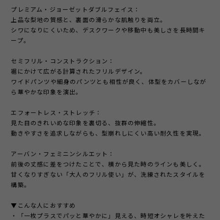
プレミアム・ジョーゼットダブルフェイス：
上品な梨地の質感と、裏面の滑らかな肌触りを両立。
シワになりにくいため、デスクワークや移動中も美しさを長時間キ
ープ。
セミフリル・コンストラクション：
裾にかけて広がる計算されたフリルデザイン。
ワイドパンツや細身のパンツとも相性が良く、体型をカバーしなが
ら華やかな印象を演出。
エフォートレス・ストレッチ：
見た目のきれいめな印象を裏切る、抜群の伸縮性。
動きやすさを追求しながらも、型崩れしにくい高い耐久性を実現。
アーバン・フェミニンシルエット：
前後の丈感に差をつけたことで、横から見た時のラインも美しく。
甘くなりすぎない「大人のフリル使い」が、洗練されたスタイルを
構築。
▼こんな人におすすめ
・「一枚プラスでパッと華やかに」見える、時短オシャレを叶えた