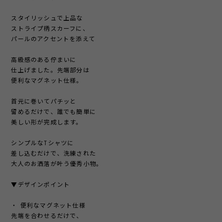
スタイリッシュで上品な
ストライプ柄スカーフに、
パールのアクセントを添えて
高級感のある佇まいに
仕上げました。先端部分は
便利なマグネット仕様。
首元に巻いてパチッと
留めるだけで、誰でも簡単に
美しい形が完成します。
シンプルなTシャツに
差し込むだけで、洗練された
大人のお洒落が叶う優秀小物。
▼デザインポイント
・ 便利なマグネット仕様
先端を合わせるだけで、