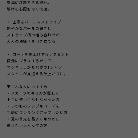
簡単に装着できる設計。
解ける心配もなく快適。
・ 上品なパール＆ストライプ
艶やかなパールの輝きと
ストライプ柄の組み合わせが
大人の洗練さを引き立てる。
・ コーデを格上げするアクセント
首元にプラスするだけで、
マンネリしがちな夏のTシャツ
スタイルが見違える仕上がりに。
▼こんな人におすすめ
・スカーフの巻き方が難しく
上手に使いこなせなかった方
・いつものシンプルコーデを
手軽にワンランクアップしたい方
・夏の首元を品よく華やかに
魅せたい大人女性の方