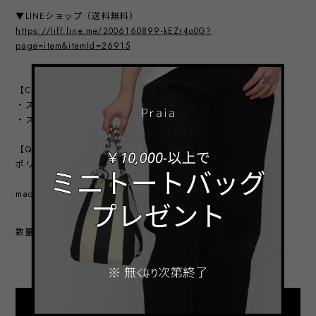
▼LINEショップ（送料無料）
https://liff.line.me/2006160899-kEZr4o0G?
page=item&itemId=26915
【COLOR VARIATION】
・ストライプオフ
・ストライプブラック
【QUALITY】
ポリエステル 100%
made in korea
数量
International shipping available
Add to cart