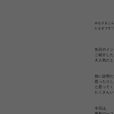
みなさまこ
たまきです
先日のイン
ご紹介した
大人気だと
拙い説明だ
思ったりし
と思ってく
たくさんいて
今日は、
撮影の一コ