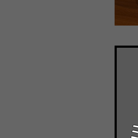
撮影の合間
この日は、
おやつは我
ラテをいた