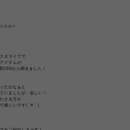
んにちは〜、
♡
スタライブで
アイテムが
BOSSから聞きました！
ったかなぁと
ていましたが、欲しい！
ださる方が
嬉しいです( ´∀｀)
マをご紹介しまーす！