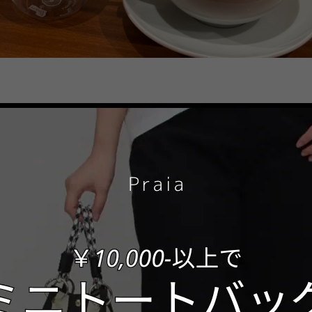
のカフェ撮り(カフェ休憩)です♡
慢して、
だきました！