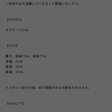
一枚あれば大活躍してくれること間違いなしです。
【MODEL】
タマキ：162㎝
【SIZE】
着丈 前身72㎝ 後身77㎝
身幅 52㎝
裾幅 53㎝
肩幅 39㎝
※スタッフ採寸の為、若干誤差がある可能性があります。
【QUALITY】