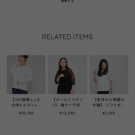
通報する
RELATED ITEMS
【360度美しい】
【クールミリタリ
【名作から待望の
立体ドルマン×コ
ー】 袖テープ切替
半袖】 ソフトポン
クーントップス
カットソー ‐
チバックスリット
¥10,780
¥12,980
¥7,590
- LER-2564 オフ-
LEO-2652 ブラッ
Tシャツ ‐ LER-
ク ‐
2682 オフ ‐