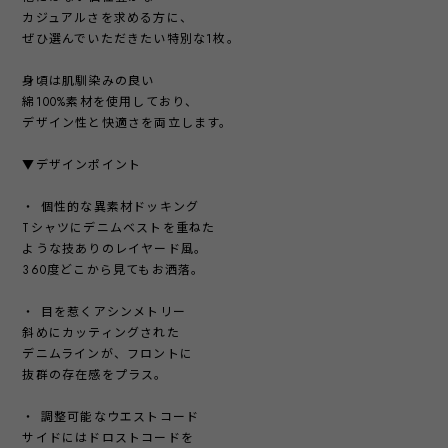
カジュアルさを求める方に、
ぜひ選んでいただきたい特別な1枚。
身頃は肌馴染みの良い
綿100%素材を使用しており、
デザイン性と快適さを両立します。
▼デザインポイント
・ 個性的な異素材ドッキング
Tシャツにデニムベストを重ねた
ような技ありのレイヤード風。
360度どこから見てもお洒落。
・ 目を惹くアシンメトリー
斜めにカッティングされた
デニムラインが、フロントに
抜群の存在感をプラス。
・ 調整可能なウエストコード
サイドにはドロストコードを