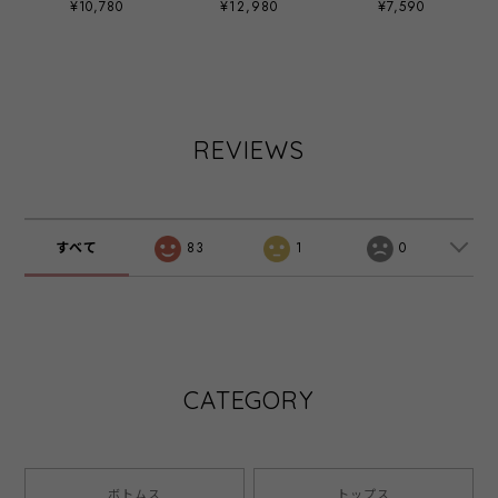
¥10,780
¥12,980
¥7,590
- LER-2564 オフ-
LEO-2652 ブラッ
Tシャツ ‐ LER-
ク ‐
2682 オフ ‐
REVIEWS
すべて
83
1
0
CATEGORY
ボトムス
トップス