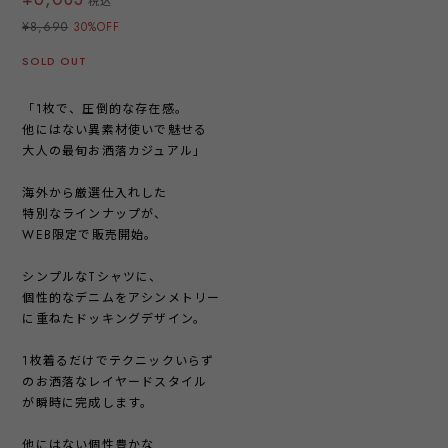
税込
¥8,690
30%OFF
SOLD OUT
「1枚で、圧倒的な存在感。
他にはない異素材使いで魅せる
大人の最旬お洒落カジュアル」
海外から厳選仕入れした
特別なラインナップが、
WEB限定で販売開始。
シンプルなTシャツに、
個性的なデニムをアシンメトリー
に重ねたドッキングデザイン。
1枚着るだけでテクニックいらず
のお洒落なレイヤードスタイル
が瞬時に完成します。
他にはない個性豊かな