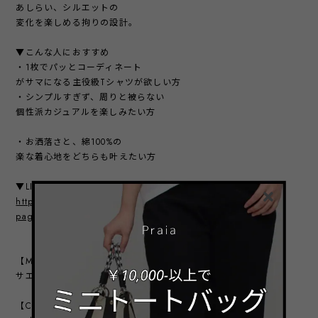
あしらい、シルエットの
変化を楽しめる拘りの設計。
▼こんな人におすすめ
・1枚でパッとコーディネート
がサマになる主役級Tシャツが欲しい方
・シンプルすぎず、周りと被らない
個性派カジュアルを楽しみたい方
・お洒落さと、綿100%の
楽な着心地をどちらも叶えたい方
▼LINEショップ（送料無料）
https://liff.line.me/2006160899-kEZr4o0G?
page=item&itemId=27468
【MODEL】
サエラ：168㎝
【COLOR VARIATION】