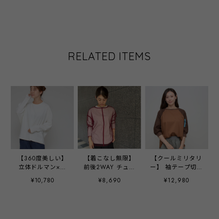
RELATED ITEMS
【360度美しい】
【着こなし無限】
【クールミリタリ
立体ドルマン×コ
前後2WAY チュー
ー】 袖テープ切替
クーントップス
ルトップス ‐
カットソー ‐
¥10,780
¥8,690
¥12,980
- LER-2564 オフ-
LER-25113 ワイン
LEO-2652 キャメ
‐
ル ‐