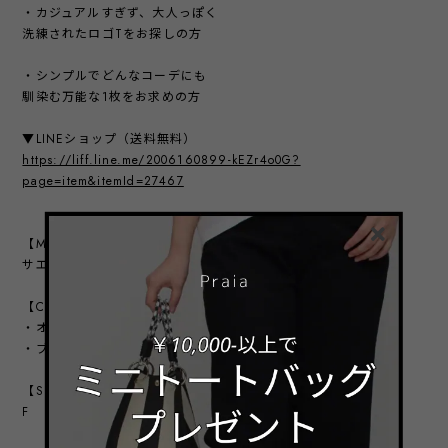
・カジュアルすぎず、大人っぽく
洗練されたロゴTをお探しの方
・シンプルでどんなコーデにも
馴染む万能な1枚をお求めの方
▼LINEショップ（送料無料）
https://liff.line.me/2006160899-kEZr4o0G?
page=item&itemId=27467
【MODEL】
サエラ：168㎝
【COLOR VARIATION】
・オフ
・ブラック
【SIZE】
F