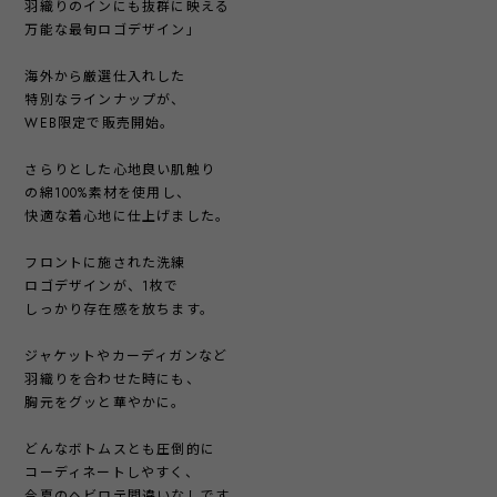
羽織りのインにも抜群に映える
万能な最旬ロゴデザイン」
海外から厳選仕入れした
特別なラインナップが、
WEB限定で販売開始。
さらりとした心地良い肌触り
の綿100%素材を使用し、
快適な着心地に仕上げました。
フロントに施された洗練
ロゴデザインが、1枚で
しっかり存在感を放ちます。
ジャケットやカーディガンなど
羽織りを合わせた時にも、
胸元をグッと華やかに。
どんなボトムスとも圧倒的に
コーディネートしやすく、
今夏のヘビロテ間違いなしです。