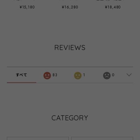
神！！ハイウエス
ラックスワイドパ
ディゴ・美脚セミ
¥15,180
¥16,280
¥18,480
トセミワイドパン
ンツ - LEQ-2691
ワイドデニム ‐
ツ ‐ LERK-
インディゴ ‐
LERK-26513B ‐
23111E ‐
REVIEWS
すべて
83
1
0
CATEGORY