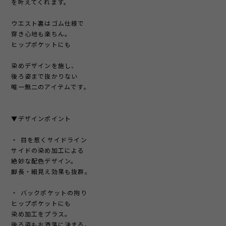
を叶えてくれます。
ウエスト裏はゴム仕様で
穿き心地も楽ちん。
ヒップポケットにも
染めデザインを施し、
後ろ姿まで抜かりない
唯一無二のアイテムです。
▼デザインポイント
・ 目を惹くサイドライン
サイドの染め加工による
絶妙な配色デザイン。
脚長・細見え効果も抜群。
・ バックポケットの拘り
ヒップポケットにも
染め加工をプラス。
後ろ姿もお洒落に決まる。