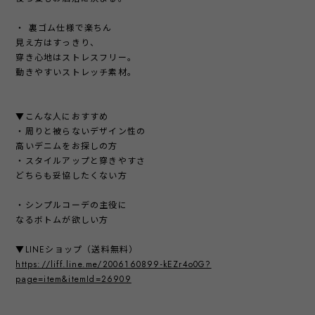
・ 裏ゴム仕様で楽ちん
見え方はすっきり、
穿き心地はストレスフリー。
動きやすいストレッチ素材。
▼こんな人におすすめ
・周りと被らないデザイン性の
高いデニムをお探しの方
・スタイルアップと穿きやすさ
どちらも妥協したくない方
・シンプルコーデの主役に
なるボトムが欲しい方
▼LINEショップ（送料無料）
https://liff.line.me/2006160899-kEZr4o0G?
page=item&itemId=26909