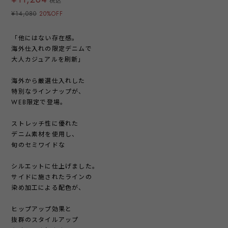
税込
¥14,080
20%OFF
「他にはない存在感。
海外仕入れの限定デニムで
大人カジュアルを刷新」
海外から厳選仕入れした
特別なラインナップが、
WEB限定で登場。
ストレッチ性に優れた
デニム素材を使用し、
旬のセミワイドな
シルエットに仕上げました。
サイドに施されたラインの
染め加工による配色が、
ヒップアップ効果と
抜群のスタイルアップ