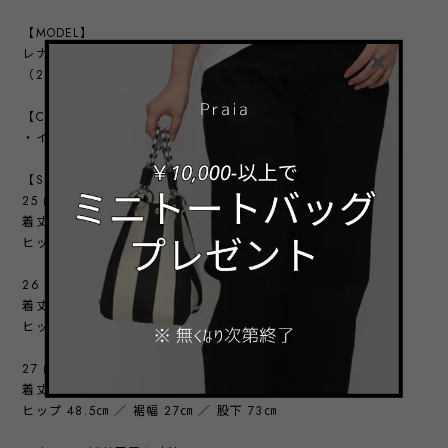
【MODEL】
レナ：165㎝
（26サイズ着用）
【COLOR VARIATION】
・インディゴ
【SIZE】
25 (S)
着丈97㎝／ウエスト 65㎝＋ゴム
ヒップ 46㎝ ／ 裾幅 25.5㎝ ／ 股下 71㎝
26 (M)
着丈98㎝／ウエスト 69㎝＋ゴム
ヒップ 47.5㎝ ／ 裾幅 26.5㎝ ／ 股下 72㎝
27 (L)
着丈99㎝／ウエスト 73㎝＋ゴム
ヒップ 48.5㎝ ／ 裾幅 27㎝ ／ 股下 73㎝