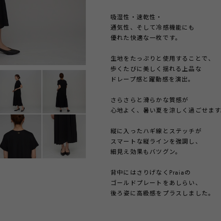
吸湿性・速乾性・
通気性、そして冷感機能にも
優れた快適な一枚です。
生地をたっぷりと使用することで、
歩くたびに美しく揺れる上品な
ドレープ感と躍動感を演出。
さらさらと滑らかな質感が
心地よく、暑い夏を涼しく過ごせます
縦に入ったハギ線とステッチが
スマートな縦ラインを強調し、
細見え効果もバツグン。
背中にはさりげなくPraiaの
ゴールドプレートをあしらい、
後ろ姿に高級感をプラスしました。