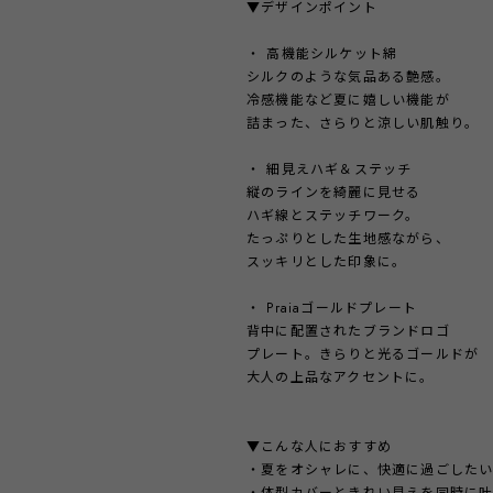
▼デザインポイント
・ 高機能シルケット綿
シルクのような気品ある艶感。
冷感機能など夏に嬉しい機能が
詰まった、さらりと涼しい肌触り。
・ 細見えハギ＆ステッチ
縦のラインを綺麗に見せる
ハギ線とステッチワーク。
たっぷりとした生地感ながら、
スッキリとした印象に。
・ Praiaゴールドプレート
背中に配置されたブランドロゴ
プレート。きらりと光るゴールドが
大人の上品なアクセントに。
▼こんな人におすすめ
・夏をオシャレに、快適に過ごした