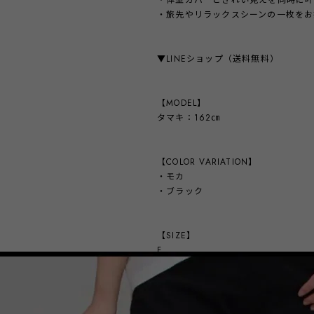
・体型カバーときれい見えを同時に
・旅先やリラックスシーンの一枚をお
▼LINEショップ（送料無料）
【MODEL】
タマキ：162㎝
【COLOR VARIATION】
・モカ
・ブラック
【SIZE】
F
着丈：120㎝
身幅：60㎝
裾幅：131㎝
※平置き寸法