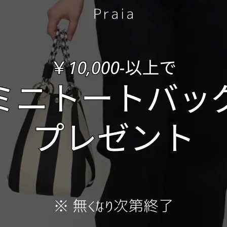
【QUALITY】
綿 100%
made in china
Internationa
日本国内
S