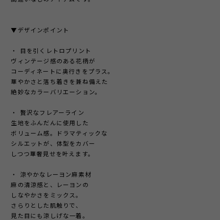
▼デザインポイント
・ 目を引くレトロプリント
ヴィンテージ感のある花柄が
コーディネートに奥行きをプラス。
華やかさと落ち着きを兼ね備えた
絶妙なカラーバリエーション。
・ 贅沢なフレアーライン
生地をふんだんに使用した
ボリューム感。ドラマティックな
シルエットが、体型をカバー
しつつ華奢見せを叶えます。
・ 涼やかなレーヨン麻素材
麻の清涼感と、レーヨンの
しなやかさをミックス。
さらりとした肌触りで、
見た目にも涼しげな一着。