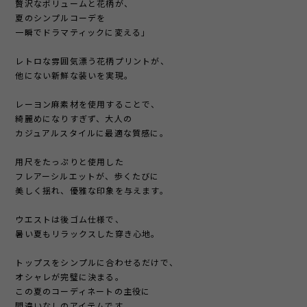
贅沢なボリュームと花柄が、
夏のシンプルコーデを
一瞬でドラマティックに変える」
レトロな雰囲気漂う花柄プリントが、
他にない新鮮な装いを実現。
レーヨン麻素材を使用することで、
綺麗めになりすぎず、大人の
カジュアルスタイルに最適な質感に。
用尺をたっぷりと使用した
フレアーシルエットが、歩くたびに
美しく揺れ、優雅な印象を与えます。
ウエストは後ゴム仕様で、
暑い夏もリラックスした穿き心地。
トップスをシンプルに合わせるだけで、
オシャレが完璧に決まる。
この夏のコーディネートの主役に
間違いなしのアイテムです。