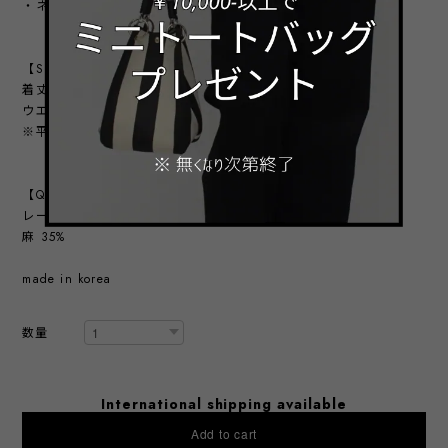
・ネイビー系
【SIZE】
着丈：88～92㎝
ウエスト：63㎝（後ゴム仕様）
※平置き実寸
【QUALITY】
レーヨン 65%
麻 35%
made in korea
数量
International shipping available
Add to cart