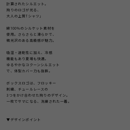
計算されたシルエット。
拘りのロゴが光る、
大人の上質Tシャツ」
綿100％のシルケット素材を
使用。さらさらと滑らかで、
微光沢のある高級感が魅力。
吸湿・速乾性に加え、冷感
機能もあり夏場も快適。
ゆるやかなコクーンシルエット
で、体型カバー力も抜群。
ボックスロゴは、フロッキー
刺繍、チュールレースの
3つをかけ合わせた拘りのデザイン。
一枚でサマになる、洗練された一着。
▼デザインポイント