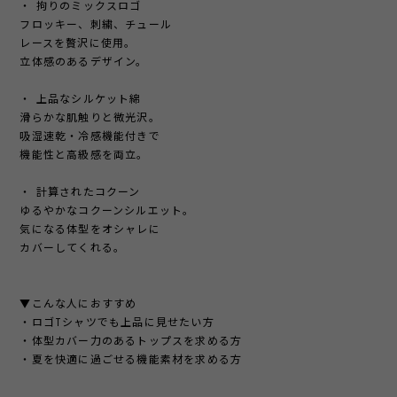
・ 拘りのミックスロゴ
フロッキー、刺繍、チュール
レースを贅沢に使用。
立体感のあるデザイン。
・ 上品なシルケット綿
滑らかな肌触りと微光沢。
吸湿速乾・冷感機能付きで
機能性と高級感を両立。
・ 計算されたコクーン
ゆるやかなコクーンシルエット。
気になる体型をオシャレに
カバーしてくれる。
▼こんな人におすすめ
・ロゴTシャツでも上品に見せたい方
・体型カバー力のあるトップスを求める方
・夏を快適に過ごせる機能素材を求める方