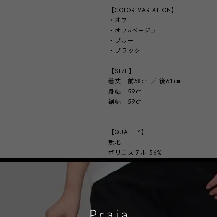
【COLOR VARIATION】
・オフ
・オフ×ベージュ
・ブルー
・ブラック
【SIZE】
着丈：前58㎝ ／ 後61㎝
身幅：59㎝
裾幅：59㎝
【QUALITY】
無地：
ポリエステル 56%
綿 40%
ポリウレタン 4%
ボーダー：
ポリエステル 47%
綿 43%