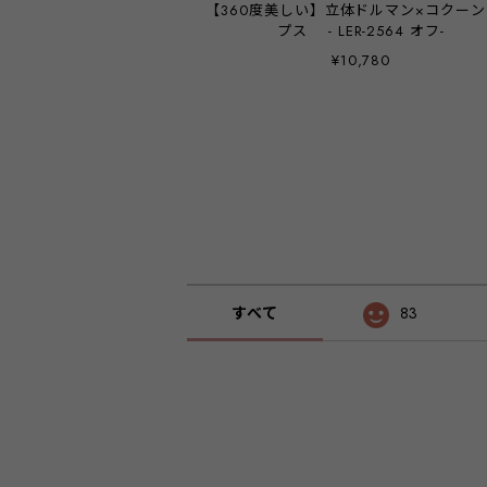
【360度美しい】立体ドルマン×コクー
プス - LER-2564 オフ-
¥10,780
すべて
83