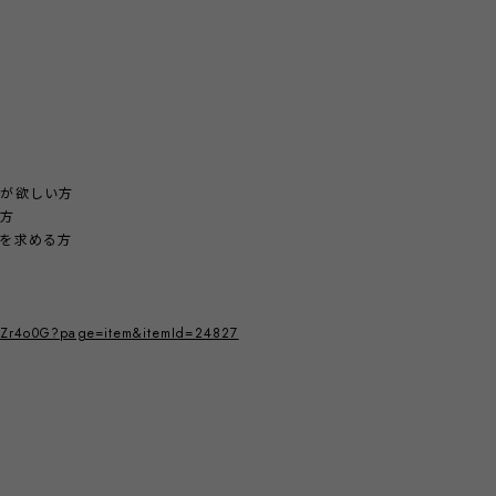
ーが欲しい方
い方
を求める方
kEZr4o0G?page=item&itemId=24827