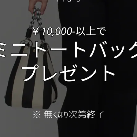
ポリウレタン 10%
made in korea
Internationa
日本国内
S