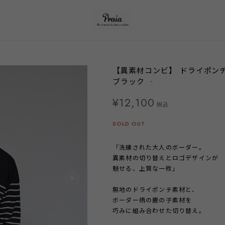
【異素材コンビ】 ドライポンチ×
ブラック ‐
¥12,100
税込
SOLD OUT
「洗練された大人のボーダー。
異素材の切り替えとロゴデザインが
魅せる、上質な一枚」
無地のドライポンチ素材と、
ボーダー柄の鹿の子素材を
巧みに組み合わせた切り替え。