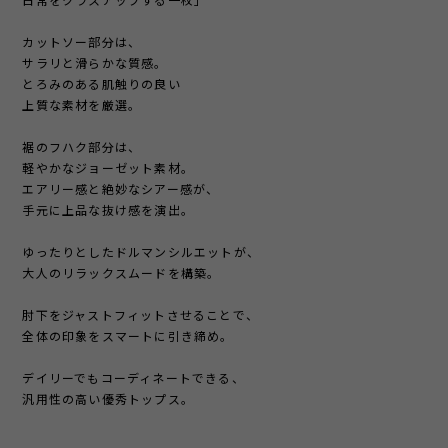
日常をクラスアップする一枚」
カットソー部分は、
サラリと滑らかな質感。
とろみのある肌触りの良い
上質な素材を厳選。
裾のフハク部分は、
軽やかなジョーゼット素材。
エアリー感と絶妙なシアー感が、
手元に上品な抜け感を演出。
ゆったりとしたドルマンシルエットが、
大人のリラックスムードを構築。
肘下をジャストフィットさせることで、
全体の印象をスマートに引き締め。
デイリーでもコーディネートできる、
汎用性の高い優秀トップス。