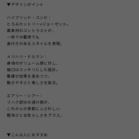
▼デザインポイント
ハイブリッド・コンビ：
とろみカットソー×ジョーゼット。
異素材のコントラストが、
一枚での着用でも
奥行きのあるスタイルを実現。
メリハリ・ドルマン：
身頃のボリューム感に対し、
袖口はスッキリとした設計。
着痩せ効果を高めつつ、
動きやすさと美しさを両立。
エアリー・シアー：
フハク部分の透け感が、
これからの季節にふさわしい
軽快さと女性らしさをプラス。
▼こんな人におすすめ