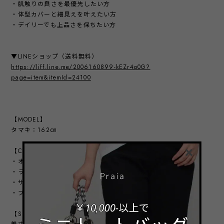
・肌触りの良さを最優先したい方
・体型カバーと細見えを叶えたい方
・デイリーでも上品さを保ちたい方
▼LINEショップ（送料無料）
https://liff.line.me/2006160899-kEZr4o0G?
page=item&itemId=24100
【MODEL】
タマキ：162㎝
【COLOR】
・オフ
・ライトグレー
・サックス
・ブラック
【SIZE】