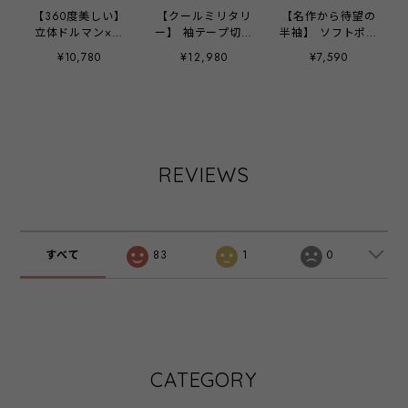
【360度美しい】
【クールミリタリ
【名作から待望の
立体ドルマン×コ
ー】 袖テープ切替
半袖】 ソフトポン
クーントップス
カットソー ‐
チバックスリット
¥10,780
¥12,980
¥7,590
- LER-2564 オフ-
LEO-2652 ブラッ
Tシャツ ‐ LER-
ク ‐
2682 オフ ‐
REVIEWS
すべて
83
1
0
CATEGORY