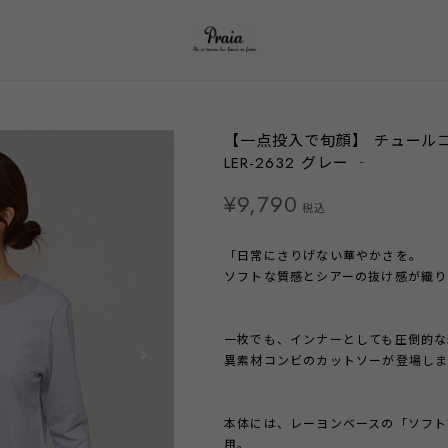
【一点投入で旬顔】 チュール
LER-2632 グレー ‐
¥9,790
税込
「日常にさりげない華やかさを。
ソフトな質感とシアーの抜け感が織り
一枚でも、インナーとしても圧倒的な
異素材コンビのカットソーが登場し
本体には、レーヨンベースの「ソフト
用。