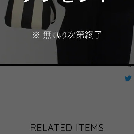
Internationa
A
日本国内
S
RELATED ITEMS