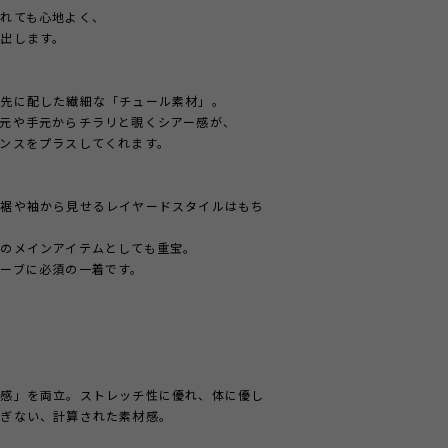
れても心地よく、
出します。
袖先に配した繊細な「チュール素材」。
元や手元からチラリと覗くシアー感が、
ンスをプラスしてくれます。
て裾や袖から見せるレイヤードスタイルはもち
のメインアイテムとしても重宝。
ーブに必須の一着です。
質感」を両立。ストレッチ性に優れ、体に優し
すぎない、計算された素材感。