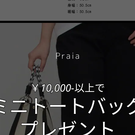
身幅：50.5㎝
裾幅：50.5㎝
※スタッフ採寸の為、若干誤差がある
※平置きにした状態の寸法になります
【QUALITY】
本体：
レーヨン 61%
ナイロン 31%
ポリウレタン 8%
チュール：
ナイロン 85%
ポリウレタン 15%
made in korea
数量