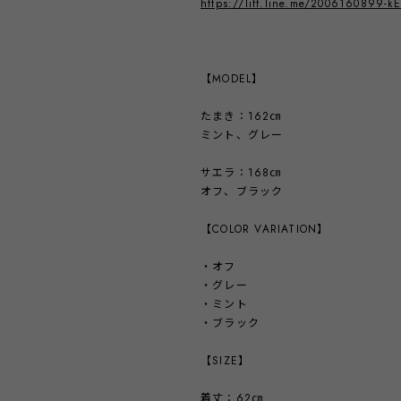
https://liff.line.me/2006160899-
【MODEL】
たまき：162㎝
ミント、グレー
サエラ：168㎝
オフ、ブラック
【COLOR VARIATION】
・オフ
・グレー
・ミント
・ブラック
【SIZE】
着丈：62㎝