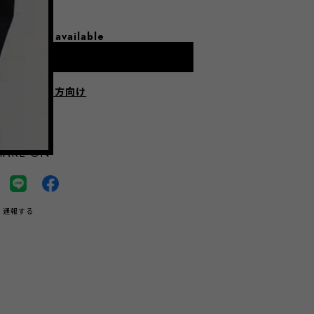
l shipping available
dd to cart
にお住まいの方向け
HARE ON
通報する