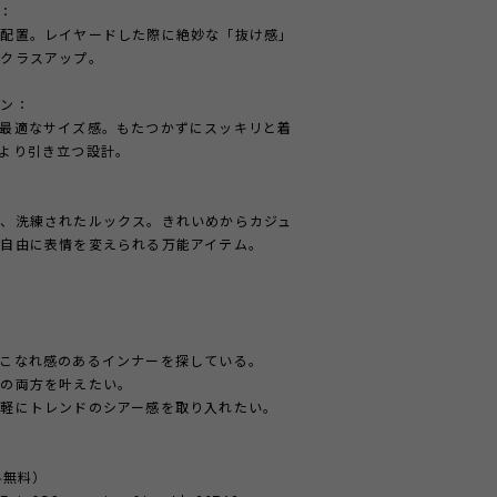
：
を配置。レイヤードした際に絶妙な「抜け感」
にクラスアップ。
ョン：
最適なサイズ感。もたつかずにスッキリと着
より引き立つ設計。
、洗練されたルックス。きれいめからカジュ
自由に表情を変えられる万能アイテム。
こなれ感のあるインナーを探している。
」の両方を叶えたい。
軽にトレンドのシアー感を取り入れたい。
料無料）