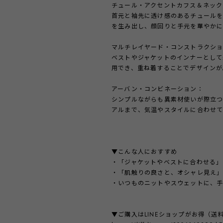
チュール・アクセントカフス＆ネック
首元と袖先に透け感のあるチュール
を生み出し、顔回りと手元を華やか
マルチレイヤード・コンストラクシ
ベストやジャケットのインナーとして
用でき、重ね着することでデザインが
アーバン・コンビネーション：
シンプルながらも異素材使いが際立つ
アルまで、気温やスタイルに合わせて
▼こんな人におすすめ
・「ジャケットやベストに合わせる」
・「肌触りの良さと、オシャレ見え
・いつものニットやスウェットに、手
▼ご購入はLINEショップがお得（送