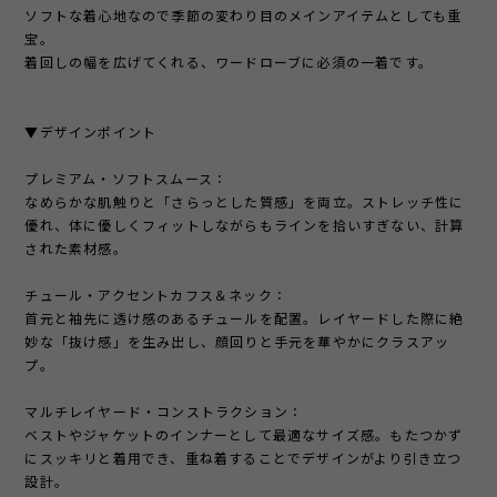
ソフトな着心地なので季節の変わり目のメインアイテムとしても重
宝。
着回しの幅を広げてくれる、ワードローブに必須の一着です。
▼デザインポイント
プレミアム・ソフトスムース：
なめらかな肌触りと「さらっとした質感」を両立。ストレッチ性に
優れ、体に優しくフィットしながらもラインを拾いすぎない、計算
された素材感。
チュール・アクセントカフス＆ネック：
首元と袖先に透け感のあるチュールを配置。レイヤードした際に絶
妙な「抜け感」を生み出し、顔回りと手元を華やかにクラスアッ
プ。
マルチレイヤード・コンストラクション：
ベストやジャケットのインナーとして最適なサイズ感。もたつかず
にスッキリと着用でき、重ね着することでデザインがより引き立つ
設計。