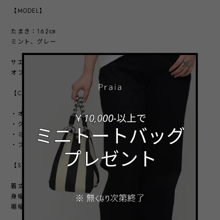
【MODEL】
たまき：162㎝
ミント、グレー
サエラ：168㎝
オフ、ブラック
【COLOR VARIATION】
・オフ
・グレー
・ミント
・ブラック
【SIZE】
着丈：62㎝
身幅：50.5㎝
裾幅：50.5㎝