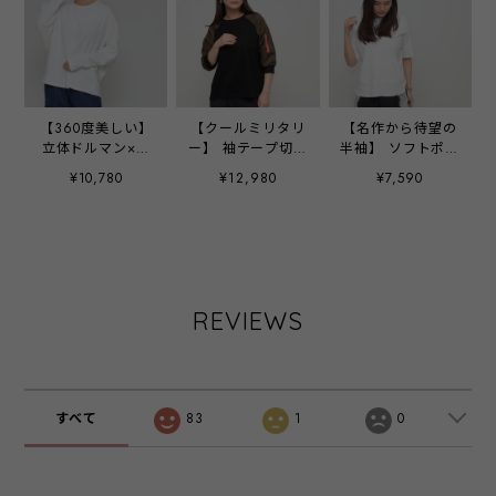
【360度美しい】
【クールミリタリ
【名作から待望の
立体ドルマン×コ
ー】 袖テープ切替
半袖】 ソフトポン
クーントップス
カットソー ‐
チバックスリット
¥10,780
¥12,980
¥7,590
- LER-2564 オフ-
LEO-2652 ブラッ
Tシャツ ‐ LER-
ク ‐
2682 オフ ‐
REVIEWS
すべて
83
1
0