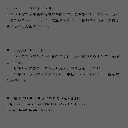
アーバン・コンビネーション：
シンプルながらも異素材使いが際立つ、洗練されたルックス。きれ
いめからカジュアルまで、気温やスタイルに合わせて自由に表情を
変えられる万能アイテム。
▼こんな人におすすめ
・「ジャケットやベストに合わせる」こなれ感のあるインナーを探
している。
・「肌触りの良さと、オシャレ見え」の両方を叶えたい。
・いつものニットやスウェットに、手軽にトレンドのシアー感を取
り入れたい。
▼ご購入はLINEショップがお得（送料無料）
https://liff.line.me/2006160899-kEZr4o0G?
page=item&itemId=23762