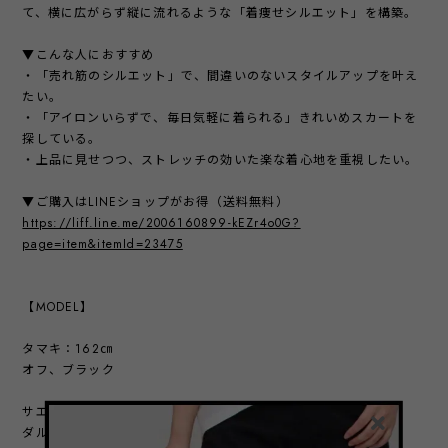
て、横に広がらず縦に流れるような「着痩せシルエット」を構築。
▼こんな人におすすめ
・「売れ筋のシルエット」で、間違いのないスタイルアップを叶え
たい。
・「アイロンいらずで、毎日気軽に着られる」きれいめスカートを
探している。
・上品に見せつつ、ストレッチの効いた楽な着心地を重視したい。
▼ご購入はLINEショップがお得（送料無料）
https://liff.line.me/2006160899-kEZr4o0G?
page=item&itemId=23475
【MODEL】
タマキ：162㎝
オフ、ブラック
サエラ：168㎝
ダルピンク、グレー