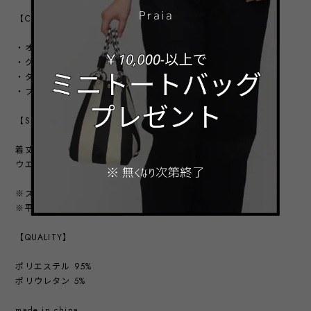
【COLOR VARIATION】
・オフ
・グレー
・ダルピンク
・ブラック
【SIZE】
着丈 93㎝
ウエスト 64㎝（＋背面ゴム仕様）
※スタッフ採寸の為、若干誤差がある可能性があります。
※平置きにした状態の寸法になります。
【QUALITY】
ポリエステル 95%
ポリウレタン 5%
made in china