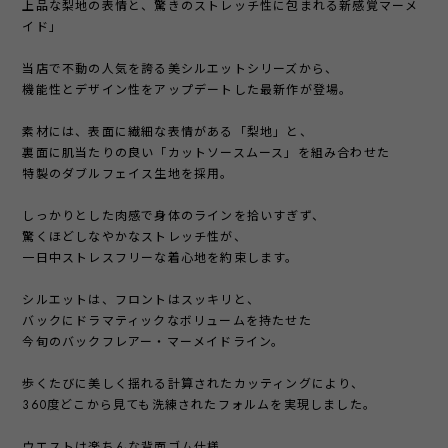
上品な梨地の表情と、驚きのストレッチ性に包まれる新感覚マーメ
イド」
当店で不動の人気を誇る美シルエットシリーズから、
機能性とデザイン性をアップデートした最新作が登場。
素材には、表面に繊細な表情がある「梨地」と、
裏面に肌当たりの良い「カットソースムース」を組み合わせた
特製のダブルフェイス生地を採用。
しっかりとした肉感で身体のラインを拾いすぎず、
驚くほどしなやかなストレッチ性が、
一日中ストレスフリーな着心地を約束します。
シルエットは、フロントはスッキリと、
バックにドラマティックなボリュームを持たせた
今旬のバックフレアー・マーメイドライン。
歩くたびに美しく揺れる計算されたカッティングにより、
360度どこから見ても洗練されたフォルムを実現しました。
ウエストは楽ちんな背面ゴム仕様。