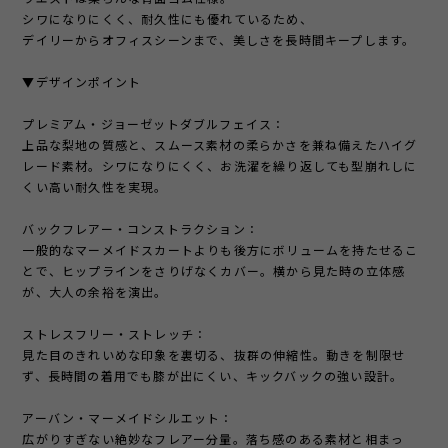
シワになりにくく、耐久性にも優れているため、
デイリーからオフィスシーンまで、美しさを長時間キープします。
▼デザインポイント
プレミアム・ジョーゼットダブルフェイス：
上品な梨地の質感と、スムース素材の柔らかさを兼ね備えたハイグ
レード素材。シワになりにくく、お洗濯を繰り返しても型崩れしに
くい高い耐久性を実現。
バックフレアー・コンストラクション：
一般的なマーメイドスカートよりも後方にボリュームを持たせるこ
とで、ヒップラインをさりげなくカバー。横から見た時の立体感
が、大人の余裕を演出。
ストレスフリー・ストレッチ：
見た目のきれいめな印象を裏切る、抜群の伸縮性。動きを制限せ
ず、長時間の着用でも膝が出にくい、キックバックの強い設計。
アーバン・マーメイドシルエット：
広がりすぎない絶妙なフレアー分量。落ち感のある素材と相まっ