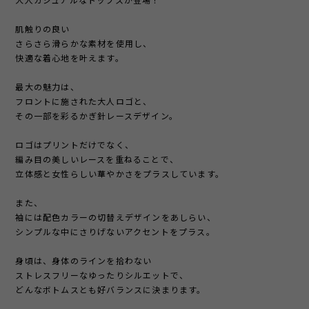
大人カジュアルなトップスが登場！
肌触りの良い
さらさら滑らかな素材を使用し、
快適な着心地を叶えます。
最大の魅力は、
フロントに施された大人ロゴと、
その一部を彩るかぎ針レースデザイン。
ロゴはプリントだけでなく、
編み目の美しいレースを重ねることで、
立体感と女性らしい華やかさをプラスしています。
また、
袖には配色カラーの切替えデザインをあしらい、
シンプルな中にさりげないアクセントをプラス。
身頃は、身体のラインを拾わない
ストレスフリーなゆったりシルエットで、
どんなボトムスとも好バランスに決まります。