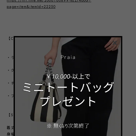
https://liff.line.me/2006160899-kEZr4o0G?
page=item&itemId=22250
【COLOR VARIATION】
・ライトグレー
・グリーン
・チャコール
・ブラック
【SIZE】
着丈 前身58㎝ 後身65㎝
身幅 74㎝