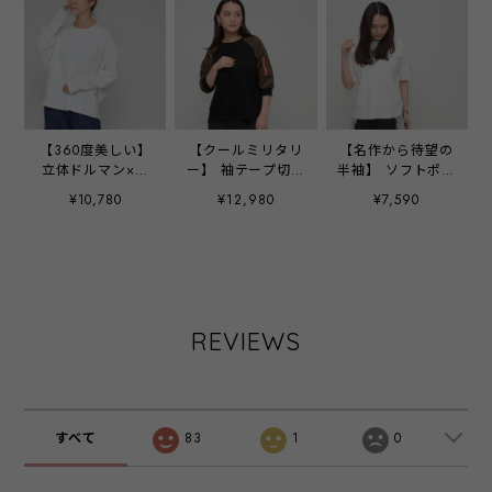
【360度美しい】
【クールミリタリ
【名作から待望の
立体ドルマン×コ
ー】 袖テープ切替
半袖】 ソフトポン
クーントップス
カットソー ‐
チバックスリット
¥10,780
¥12,980
¥7,590
- LER-2564 オフ-
LEO-2652 ブラッ
Tシャツ ‐ LER-
ク ‐
2682 オフ ‐
REVIEWS
すべて
83
1
0