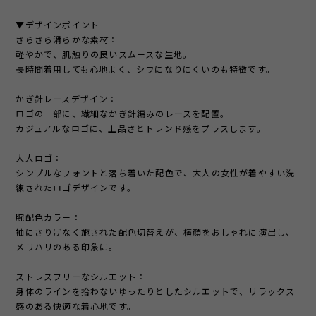
▼デザインポイント
さらさら滑らかな素材：
軽やかで、肌触りの良いスムースな生地。
長時間着用しても心地よく、シワになりにくいのも特徴です。
かぎ針レースデザイン：
ロゴの一部に、繊細なかぎ針編みのレースを配置。
カジュアルなロゴに、上品さとトレンド感をプラスします。
大人ロゴ：
シンプルなフォントと落ち着いた配色で、大人の女性が着やすい洗
練されたロゴデザインです。
腕配色カラー：
袖にさりげなく施された配色切替えが、横顔をおしゃれに演出し、
メリハリのある印象に。
ストレスフリーなシルエット：
身体のラインを拾わないゆったりとしたシルエットで、リラックス
感のある快適な着心地です。